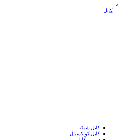
کابل
کابل شبکه
کابل کواکسیال
سیم و کابل برق