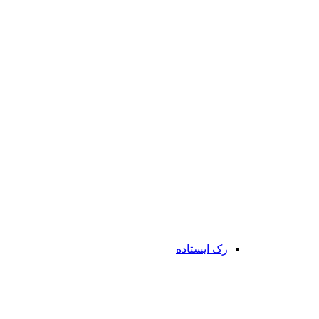
رک ایستاده