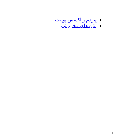
مودم و اکسس پوینت
آنتن های مخابراتی