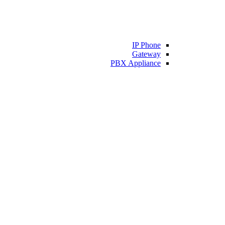
IP Phone
Gateway
PBX Appliance