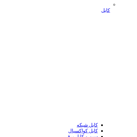
کابل
کابل شبکه
کابل کواکسیال
سیم و کابل برق