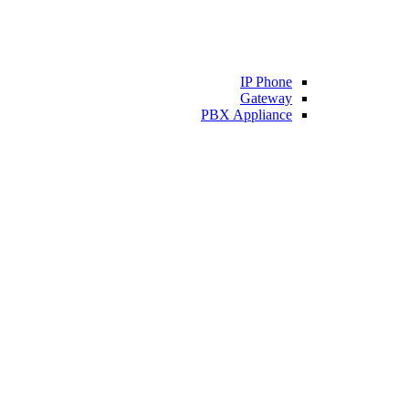
IP Phone
Gateway
PBX Appliance