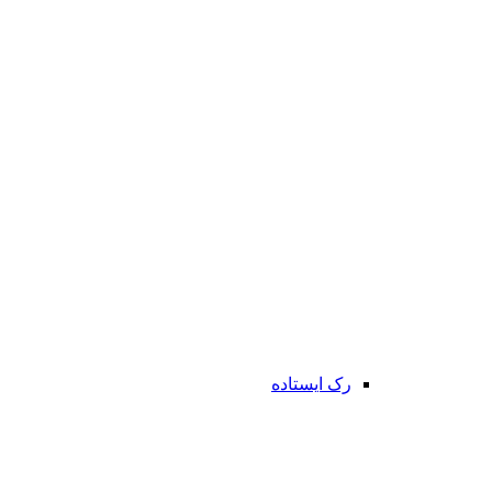
رک ایستاده