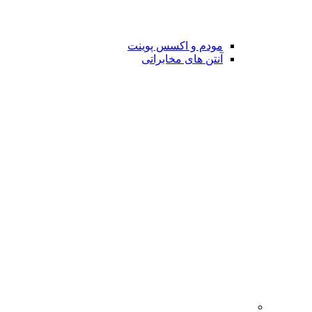
مودم و اکسس پوینت
آنتن های مخابراتی