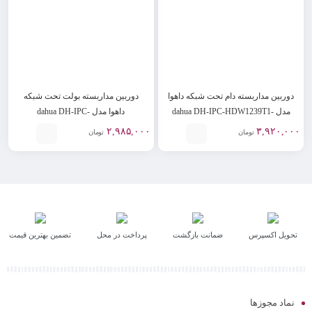
دوربین مداربسته دام تحت شبکه داهوا
دوربین مداربسته بولت تحت شبکه
مدل dahua DH-IPC-HDW1239T1-
داهوا مدل dahua DH-IPC-
HFW1230S1-S5
LED
۲,۹۸۵,۰۰۰
۳,۹۲۰,۰۰۰
تومان
تومان
تحویل اکسپرس
ضمانت بازگشت
پرداخت در محل
تضمین بهترین قیمت
نماد مجوزها