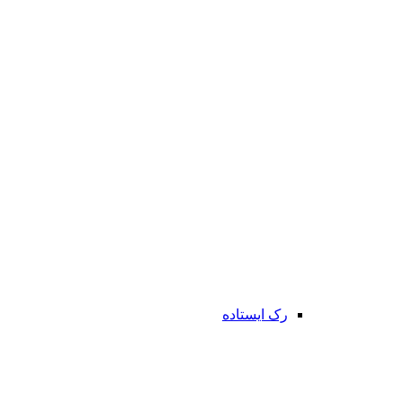
رک ایستاده