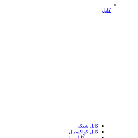
کابل
کابل شبکه
کابل کواکسیال
سیم و کابل برق