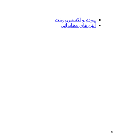
مودم و اکسس پوینت
آنتن های مخابراتی