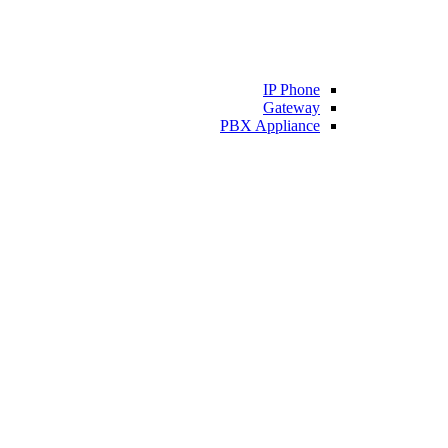
IP Phone
Gateway
PBX Appliance