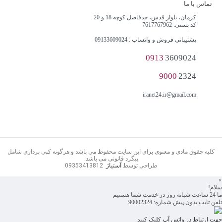
تماس با ما
کرمان، بلوار قدس، حدفاصل کوچه 18 و 20
کد پستی: 7617767962
پشتیبانی فروش و واتساپ : 09133609024
0913
3609024
9000
2324
iranet24.ir@gmail.com
کلیه حقوق مادی و معنوی برای این سایت محفوظ می باشد و هرگونه کپی برداری شامل
پیگرد قانونی می باشد.
طراحی توسط
آستیاژ
09353413812
×
سلام!
ما 24 ساعت شبانه روز در خدمت شما هستیم
تلفن ثابت بدون پیش شماره: 90002324
جهت ارتباط در واتس آپ کلیک کنید