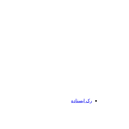
رک ایستاده