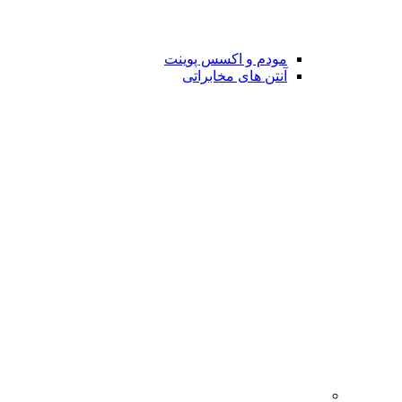
مودم و اکسس پوینت
آنتن های مخابراتی