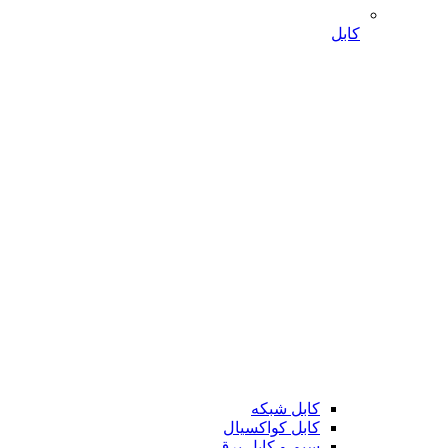
کابل
کابل شبکه
کابل کواکسیال
سیم و کابل برق