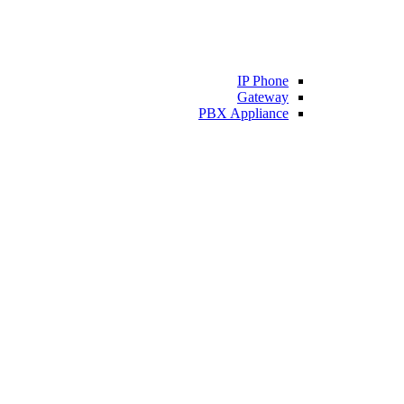
IP Phone
Gateway
PBX Appliance