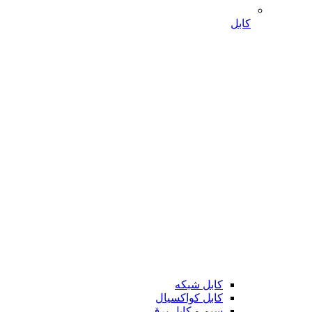
کابل
کابل شبکه
کابل کواکسیال
سیم و کابل برق