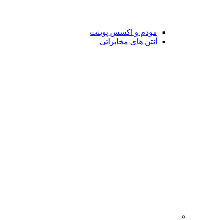
مودم و اکسس پوینت
آنتن های مخابراتی