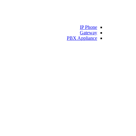
IP Phone
Gateway
PBX Appliance