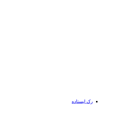
رک ایستاده