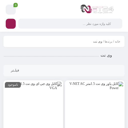
0
خانه
/
برندها
/ وی نت
وی نت
فیلـتر
ناموجود