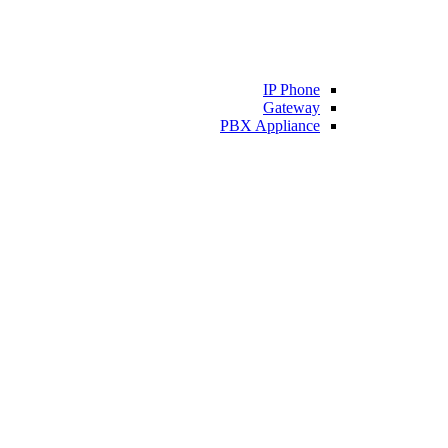
IP Phone
Gateway
PBX Appliance