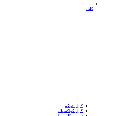
کابل
کابل شبکه
کابل کواکسیال
سیم و کابل برق