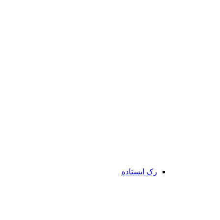
رک ایستاده