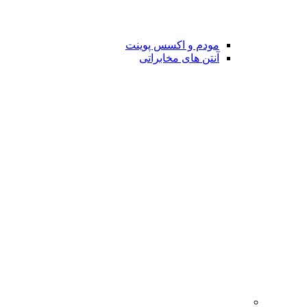
مودم و اکسس پوینت
آنتن های مخابراتی