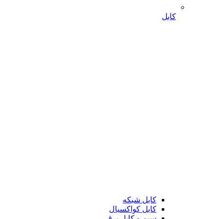
کابل
کابل شبکه
کابل کواکسیال
سیم و کابل برق