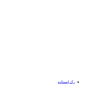
رک ایستاده