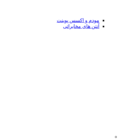
مودم و اکسس پوینت
آنتن های مخابراتی