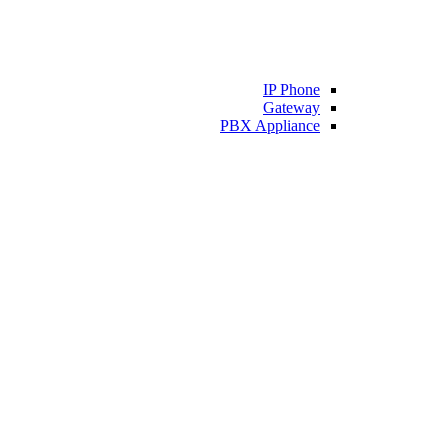
IP Phone
Gateway
PBX Appliance