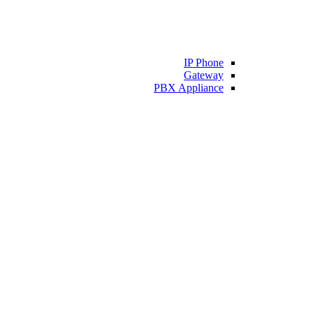
IP Phone
Gateway
PBX Appliance