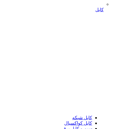
کابل
کابل شبکه
کابل کواکسیال
سیم و کابل برق