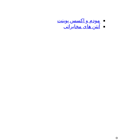
مودم و اکسس پوینت
آنتن های مخابراتی