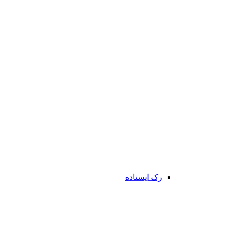
رک ایستاده