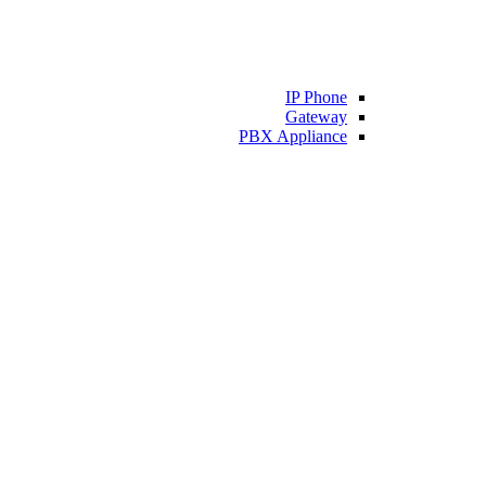
IP Phone
Gateway
PBX Appliance