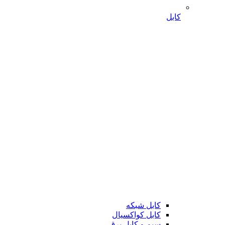
کابل
کابل شبکه
کابل کواکسیال
سیم و کابل برق