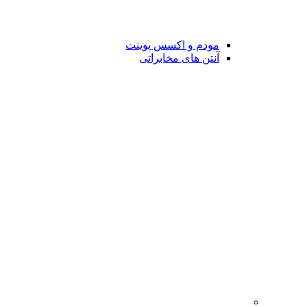
مودم و اکسس پوینت
آنتن های مخابراتی