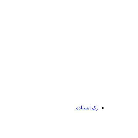
رک ایستاده