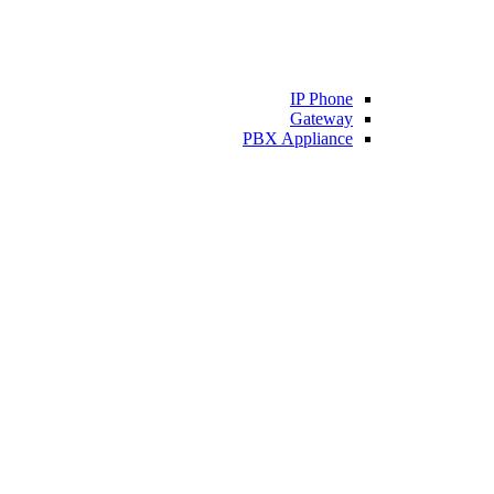
IP Phone
Gateway
PBX Appliance