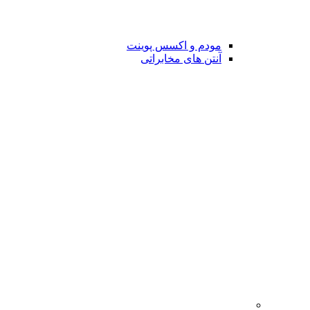
مودم و اکسس پوینت
آنتن های مخابراتی