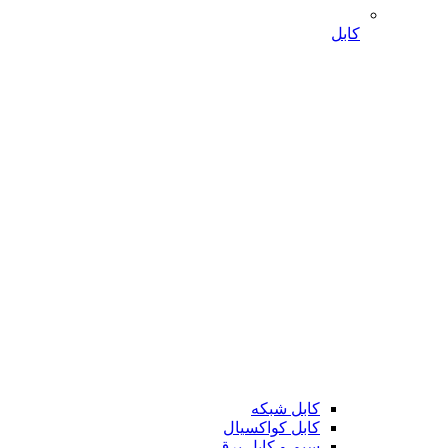
کابل
کابل شبکه
کابل کواکسیال
سیم و کابل برق