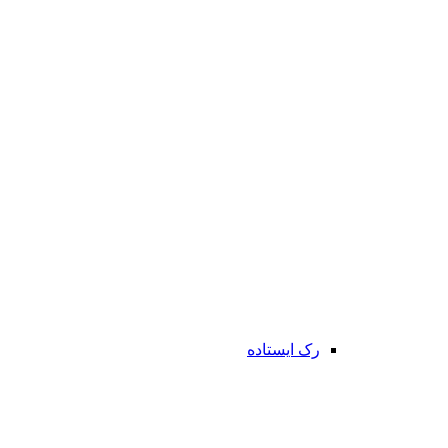
رک ایستاده