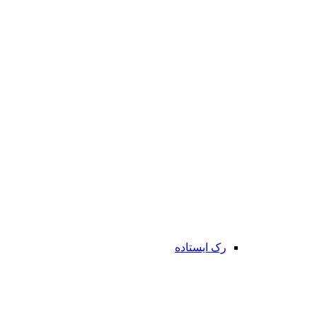
رک ایستاده