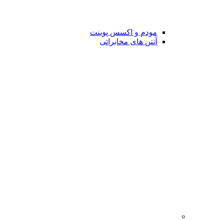
مودم و اکسس پوینت
آنتن های مخابراتی