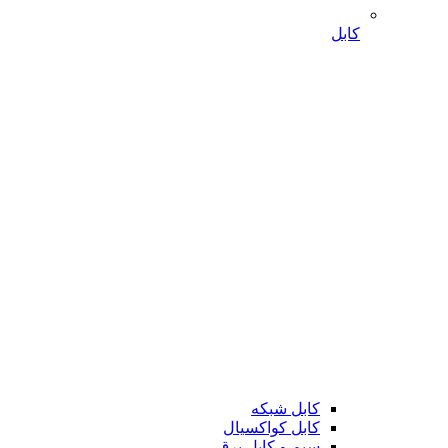
کابل
کابل شبکه
کابل کواکسیال
سیم و کابل برق