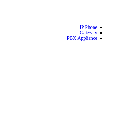
IP Phone
Gateway
PBX Appliance