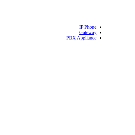
IP Phone
Gateway
PBX Appliance