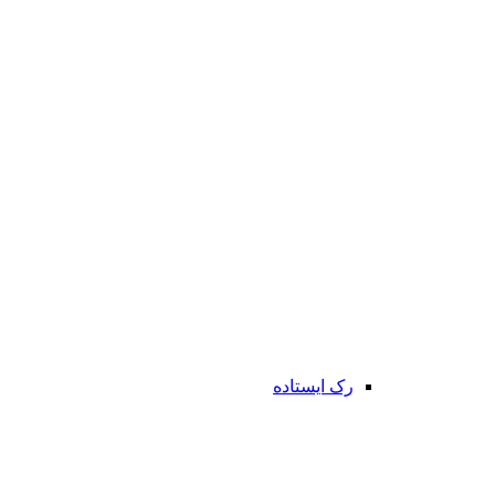
رک ایستاده