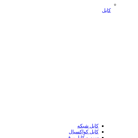
کابل
کابل شبکه
کابل کواکسیال
سیم و کابل برق