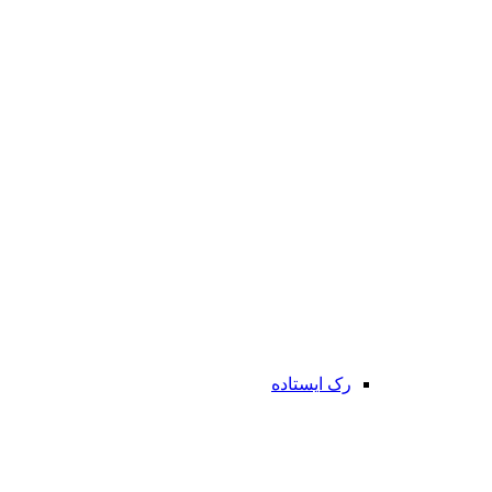
رک ایستاده