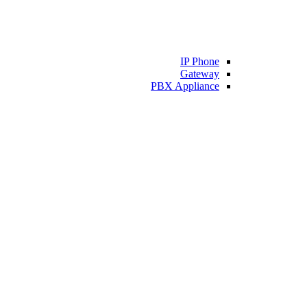
IP Phone
Gateway
PBX Appliance