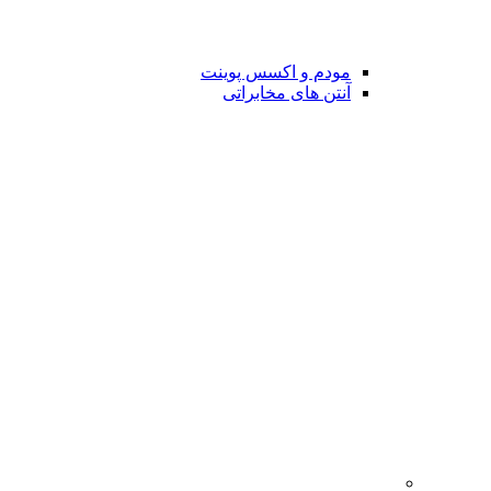
مودم و اکسس پوینت
آنتن های مخابراتی