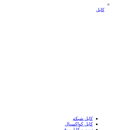
کابل
کابل شبکه
کابل کواکسیال
سیم و کابل برق