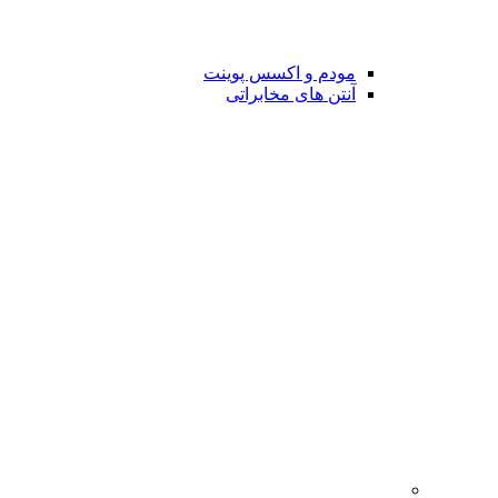
مودم و اکسس پوینت
آنتن های مخابراتی