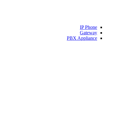
IP Phone
Gateway
PBX Appliance