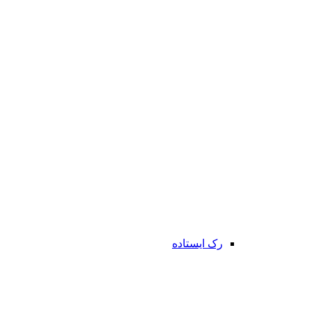
رک ایستاده