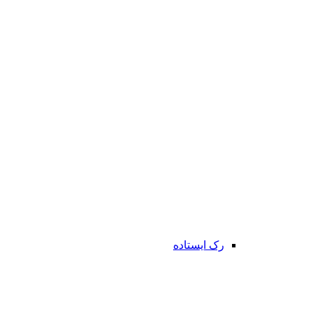
رک ایستاده