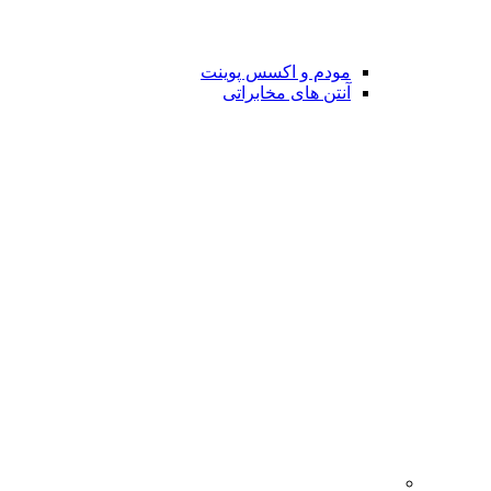
مودم و اکسس پوینت
آنتن های مخابراتی