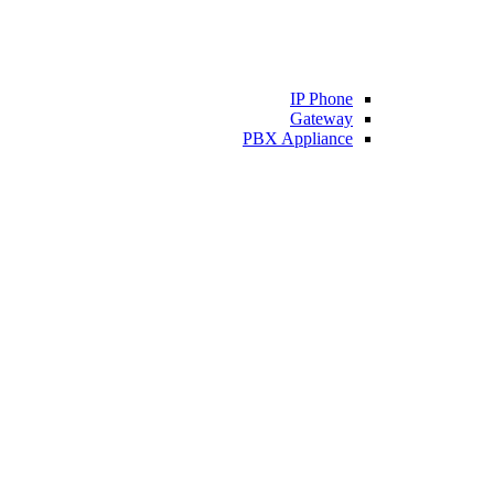
IP Phone
Gateway
PBX Appliance