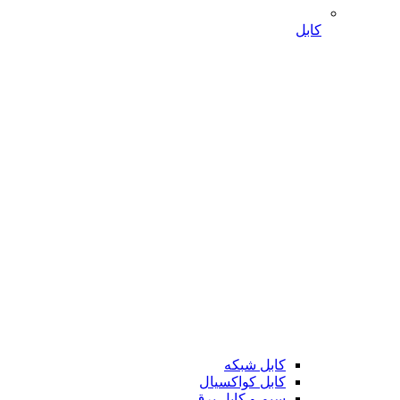
کابل
کابل شبکه
کابل کواکسیال
سیم و کابل برق