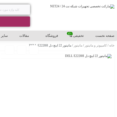
داغ
صفحه نخست
تخفیفی ها
فروشگاه
مقالات
سایر
خانه
/
کامپیوتر و مانیتور
/
مانیتور
/ مانیتور 22 اینچ دل DELL E2220H