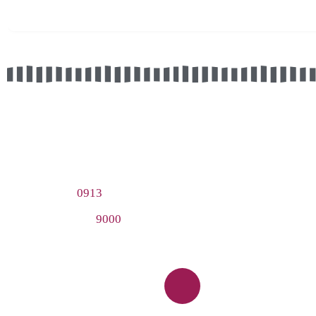
ی Net24
تماس با ما
به نیازهای مهندسین شبکه برآن
 مورد نیازی یک مهندس آیتی در
کرمان، بلوار قدس، حدفاصل کوچه 18 و 20
کد پستی: 7617767962
صی را به صورت جامع فراهم
پشتیبانی فروش و واتساپ : 09133609024
0913
3609024
9000
2324
iranet24.ir@gmail.com