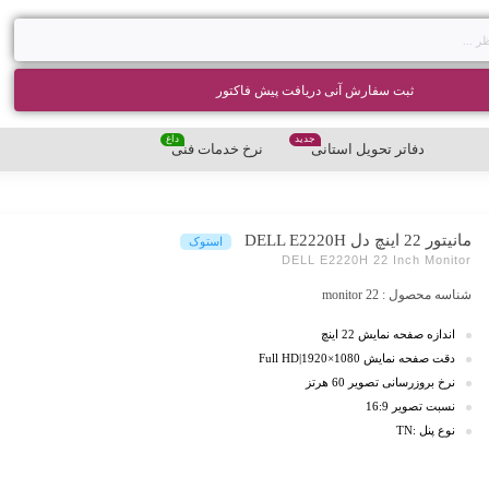
ثبت سفارش آنی دریافت پیش فاکتور
جدید
داغ
دفاتر تحویل استانی
نرخ خدمات فنی
مانیتور 22 اینچ دل DELL E2220H
استوک
DELL E2220H 22 Inch Monitor
شناسه محصول :
22 monitor
اندازه صفحه نمایش 22 اینچ
دقت صفحه نمایش Full HD|1920×1080
نرخ بروزرسانی تصویر 60 هرتز
نسبت تصویر 16:9
نوع پنل :TN