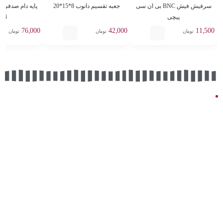
سرفیش فیش BNC بی ان سی
جعبه تقسیم دانوب 8*15*20
پایه دام صدفی د
پیچی
14*16
76,000
42,000
11,500
تومان
تومان
تومان
نماد مجوزها
دسترسی سریع
فروشگاه
درباره ما
تماس با ما
پیگیری سفارش
ثبت شکایات
قوانین و مقررات
لیست خدمات و مجوزها