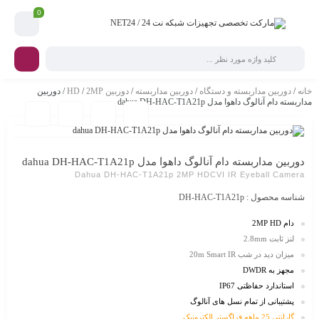
0
خانه
/
دوربین مداربسته و دستگاه
/
دوربین مداربسته
/
دوربین HD
2MP
/
/ دوربین
مداربسته دام آنالوگ داهوا مدل dahua DH-HAC-T1A21p
دوربین مداربسته دام آنالوگ داهوا مدل dahua DH-HAC-T1A21p
Dahua DH-HAC-T1A21p 2MP HDCVI IR Eyeball Camera
شناسه محصول :
DH-HAC-T1A21p
دام 2MP HD
لنز ثابت 2.8mm
میزان دید در شب 20m Smart IR
مجهز به DWDR
استاندارد حفاظتی IP67
پشتیبانی از تمام نسل های آنالوگ
گارانتی 25 ماهه فراگستر الکترونیک