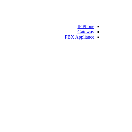
IP Phone
Gateway
PBX Appliance