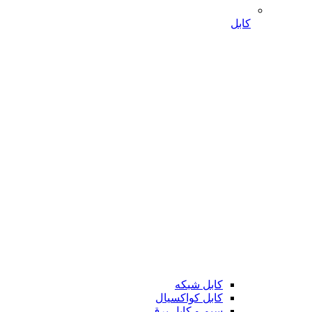
کابل
کابل شبکه
کابل کواکسیال
سیم و کابل برق