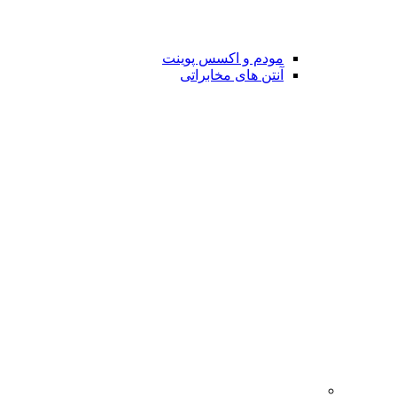
مودم و اکسس پوینت
آنتن های مخابراتی