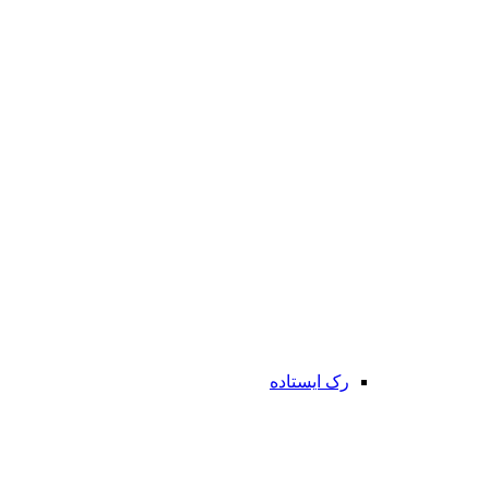
رک ایستاده