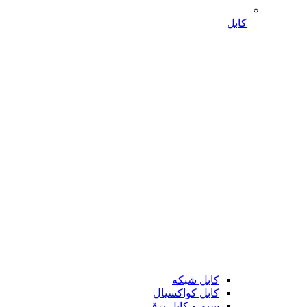
کابل
کابل شبکه
کابل کواکسیال
سیم و کابل برق