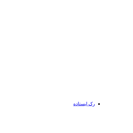
رک ایستاده