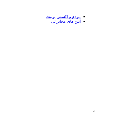
مودم و اکسس پوینت
آنتن های مخابراتی