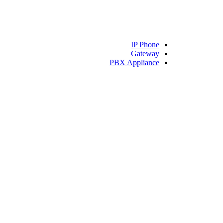
IP Phone
Gateway
PBX Appliance