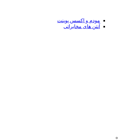
مودم و اکسس پوینت
آنتن های مخابراتی