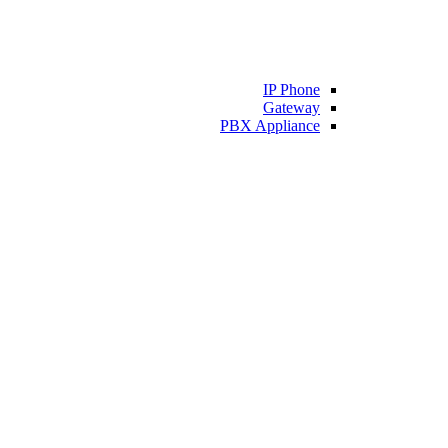
IP Phone
Gateway
PBX Appliance