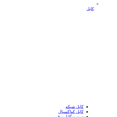
کابل
کابل شبکه
کابل کواکسیال
سیم و کابل برق