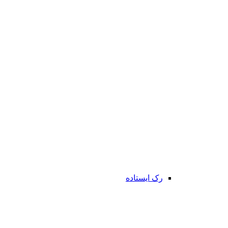
رک ایستاده