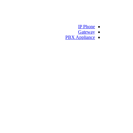
IP Phone
Gateway
PBX Appliance