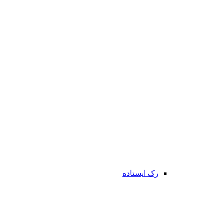
رک ایستاده