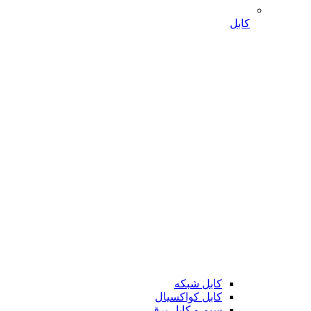
کابل
کابل شبکه
کابل کواکسیال
سیم و کابل برق