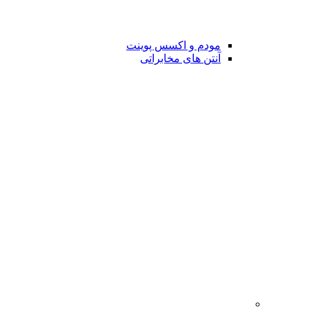
مودم و اکسس پوینت
آنتن های مخابراتی