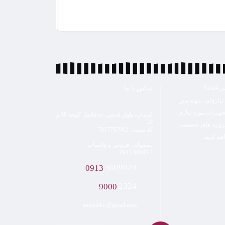
Ne
تماس با ما
نیازهای مهندسین
جهیزات مورد نیازی
کرمان، بلوار قدس، حدفاصل کوچه 18 و
20
پروژه های تخصصی
کد پستی: 7617767962
هم کنیم.
پشتیبانی فروش و واتساپ :
09133609024
0913
3609024
9000
2324
iranet24.ir@gmail.com