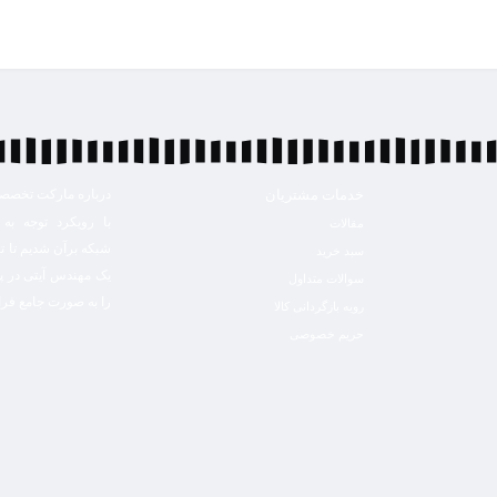
خدمات مشتریان
درباره مارکت تخصصی t24
با رویکرد توجه به 
مقالات
شبکه برآن شدیم تا ت
سبد خرید
یک مهندس آیتی در 
سوالات متداول
را به صورت جامع فرا
رویه بازگردانی کالا
حریم خصوصی