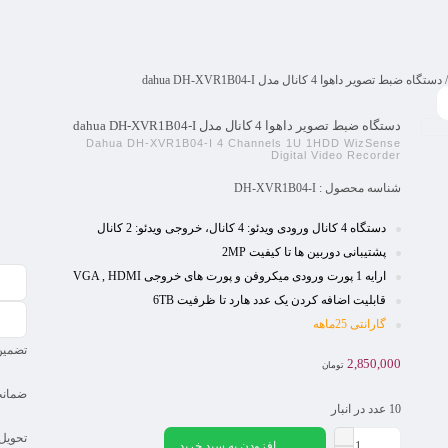
دستگاه ضبط تصویر داهوا 4 کانال مدل dahua DH-XVR1B04-I
دستگاه ضبط تصویر داهوا 4 کانال مدل dahua DH-XVR1B04-I
Dahua DH-XVR1B04-I 4 Channels 1U 1HDD WizSense
Digital Video Recorder
شناسه محصول :
DH-XVR1B04-I
دستگاه 4 کانال ورودی ویدئو: 4 کانال، خروجی ویدئو: 2 کانال
پشتیبانی دوربین ها تا کیفیت 2MP
ارایه 1 پورت ورودی میکروفن و پورت های خروجی VGA , HDMI
قابلیت اضافه کردن یک عدد هارد تا ظرفیت
6TB
گارانتی 25ماهه
تضمین
2,850,000
تومان
ضمانت
10 عدد در انبار
تحویل
افزودن به سبد خرید