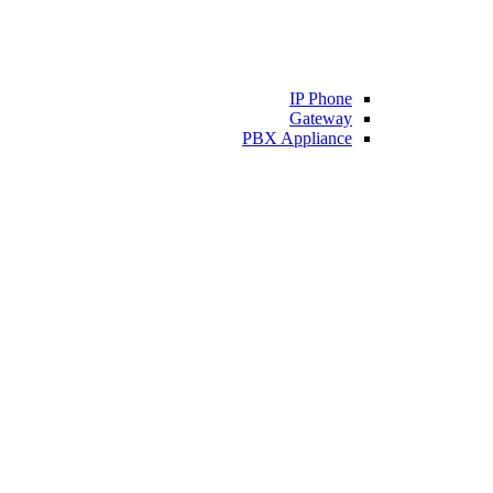
IP Phone
Gateway
PBX Appliance