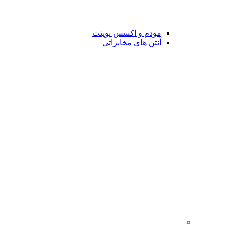
مودم و اکسس پوینت
آنتن های مخابراتی