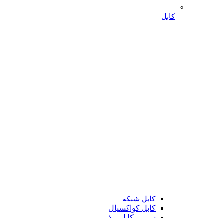
کابل
کابل شبکه
کابل کواکسیال
سیم و کابل برق