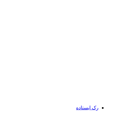
رک ایستاده