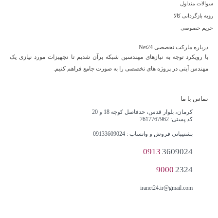
سوالات متداول
رویه بازگردانی کالا
حریم خصوصی
درباره مارکت تخصصی Net24
با رویکرد توجه به نیازهای مهندسین شبکه برآن شدیم تا تجهیزات مورد نیازی یک
مهندس آیتی در پروژه های تخصصی را به صورت جامع فراهم کنیم.
تماس با ما
کرمان، بلوار قدس، حدفاصل کوچه 18 و 20
کد پستی: 7617767962
پشتیبانی فروش و واتساپ : 09133609024
0913
3609024
9000
2324
iranet24.ir@gmail.com