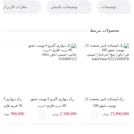
توضیحات
توضیحات تکمیلی
نظرات کاربران
محصولات مرتبط
رک ایستاده کبیر صنعت 22
رک دیواری آلترو 6 یونیت عمق
یونیت عمق 100
40 درب فلزی+درب
فن+پاور+پیچ+چرخدار+سینی
جانبی+سینی+پاور Altro
6BC2
980,000
2,100,000
15,890,000
تومان
تومان
تومان
AS640D123
kabirSanat KS22100DFB