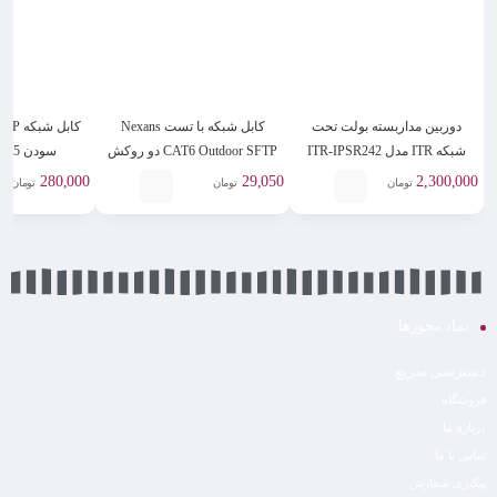
دوربین مداربسته بولت تحت
کابل شبکه با تست Nexans
کابل ش
شبکه ITR مدل ITR-IPSR242
CAT6 Outdoor SFTP دو روکش
سودن 305 متر Suden
280,000
29,050
2,300,000
تومان
تومان
تومان
نماد مجوزها
دسترسی سریع
فروشگاه
درباره ما
تماس با ما
پیگیری سفارش