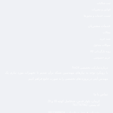
ثبت شکایات
قوانین و مقررات
لیست خدمات و مجوزها
خدمات مشتریان
مقالات
سبد خرید
سوالات متداول
رویه بازگردانی کالا
حریم خصوصی
درباره مارکت تخصصی Net24
با رویکرد توجه به نیازهای مهندسین شبکه برآن شدیم تا تجهیزات مورد نیازی یک
مهندس آیتی در پروژه های تخصصی را به صورت جامع فراهم کنیم.
تماس با ما
کرمان، بلوار قدس، حدفاصل کوچه 18 و 20
کد پستی: 7617767962
پشتیبانی فروش و واتساپ : 09133609024