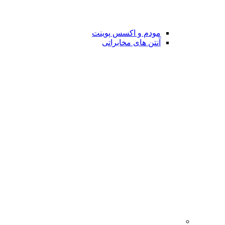
مودم و اکسس پوینت
آنتن های مخابراتی