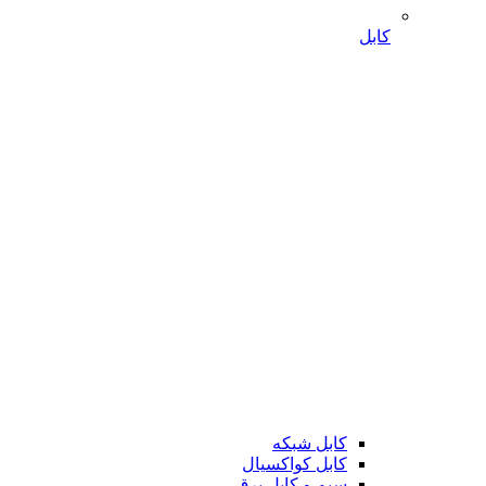
کابل
کابل شبکه
کابل کواکسیال
سیم و کابل برق