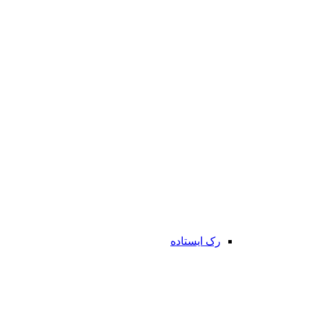
رک ایستاده