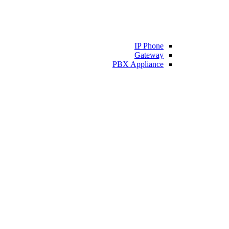
IP Phone
Gateway
PBX Appliance