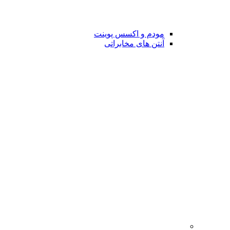
مودم و اکسس پوینت
آنتن های مخابراتی