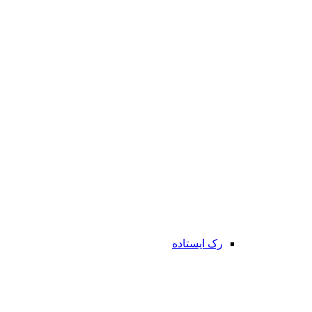
رک ایستاده