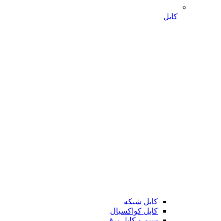
کابل
کابل شبکه
کابل کواکسیال
سیم و کابل برق