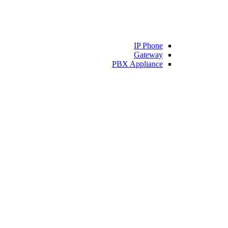
IP Phone
Gateway
PBX Appliance