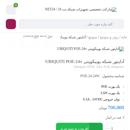
0
خانه
/
روتر و سوئیج
/
سوئیچ
/ آداپتور شبکه یوبیکویتی UBIQUITI POE-24v
آداپتور شبکه یوبیکویتی UBIQUITI POE-24v
Ubiquiti POE-24v PoE Adapter
شناسه محصول :
POE-24-24W
یک پورت POE
یک پورت LAN
توان خروجی 0.5A ، 24VDC
700,000
تومان
3 عدد در انبار
افزودن به سبد خرید