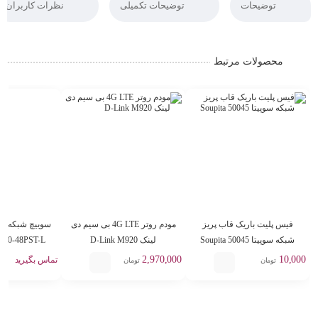
توضیحات
توضیحات تکمیلی
نظرات کاربران
محصولات مرتبط
فیس پلیت باریک قاب پریز
مودم روتر 4G LTE بی سیم دی
شبکه سوپیتا 50045 Soupita
لینک D-Link M920
960-48PST-L
2,970,000
10,000
تماس بگیرید
تومان
تومان