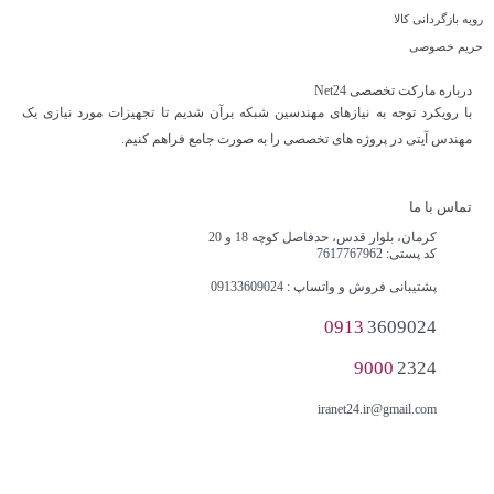
رویه بازگردانی کالا
حریم خصوصی
درباره مارکت تخصصی Net24
با رویکرد توجه به نیازهای مهندسین شبکه برآن شدیم تا تجهیزات مورد نیازی یک
مهندس آیتی در پروژه های تخصصی را به صورت جامع فراهم کنیم.
تماس با ما
کرمان، بلوار قدس، حدفاصل کوچه 18 و 20
کد پستی: 7617767962
پشتیبانی فروش و واتساپ : 09133609024
0913
3609024
9000
2324
iranet24.ir@gmail.com