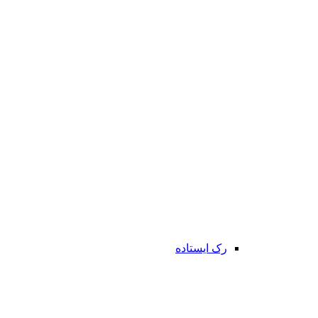
رک ایستاده