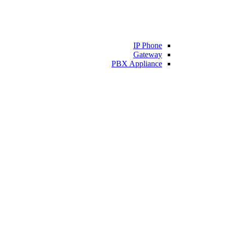
IP Phone
Gateway
PBX Appliance