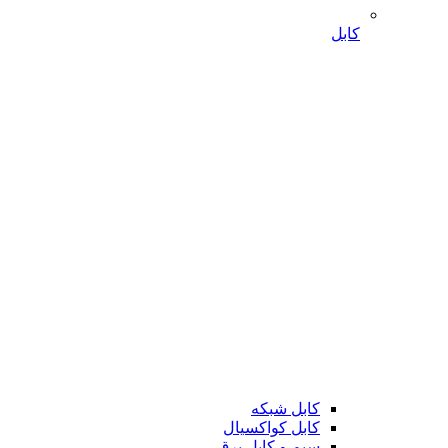
کابل
کابل شبکه
کابل کواکسیال
سیم و کابل برق