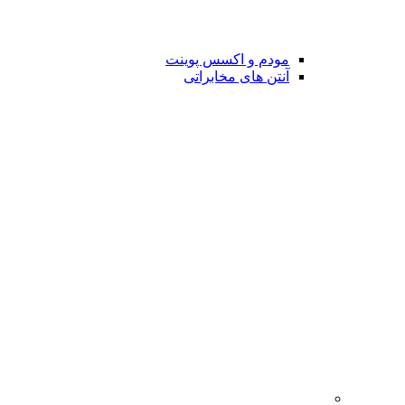
مودم و اکسس پوینت
آنتن های مخابراتی