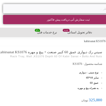
ثبت سفارش آنی دریافت پیش فاکتور
جدید
داغ
دفاتر تحویل استانی
نرخ خدمات فنی
سيني رك دیواری عمق 60 کبیر صنعت + پیچ و مهره kabirsanat KS1076
Rack Tray, Wall ,KS1076 Depth 60 Of Kabir Sanat + Bolts And Nuts
شناسه محصول :
KS1076
نوع سینی : دیواری
سایز 44*48
عمق 60
به همراه پیچ و مهره
325,000
تومان