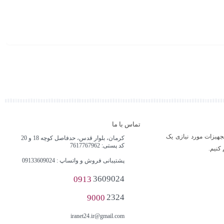
رک
تماس با ما
جهیزات مورد نیازی یک
کرمان، بلوار قدس، حدفاصل کوچه 18 و 20
کد پستی: 7617767962
کنیم.
پشتیبانی فروش و واتساپ : 09133609024
0913
3609024
9000
2324
iranet24.ir@gmail.com