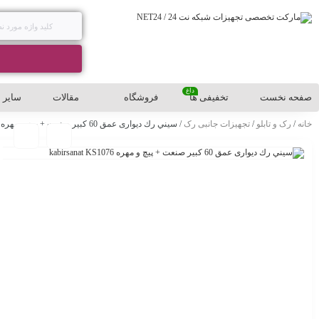
داغ
صفحه نخست
تخفیفی ها
فروشگاه
مقالات
سایر
خانه
/
رک و تابلو
/
تجهیزات جانبی رک
/ سيني رك دیواری عمق 60 کبیر صنعت + پیچ و مهره kabirsanat KS1076