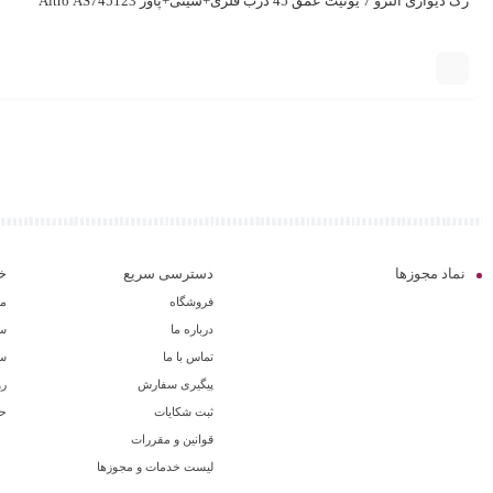
رک دیواری آلترو 7 یونیت عمق 45 درب فلزی+سینی+پاور Altro AS745123
نماد مجوزها
دسترسی سریع
خ
فروشگاه
مق
درباره ما
سب
تماس با ما
سو
پیگیری سفارش
رو
ثبت شکایات
ح
قوانین و مقررات
لیست خدمات و مجوزها